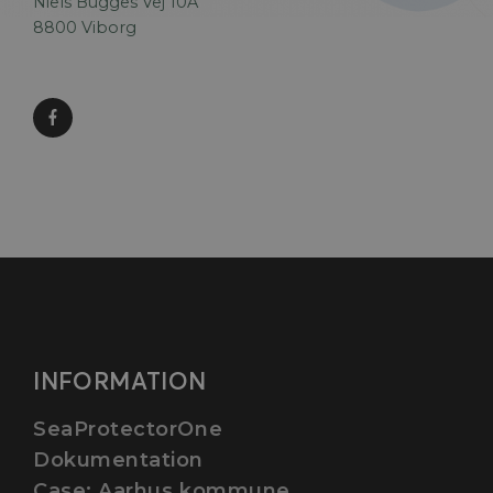
Niels Bugges Vej 10A
8800 Viborg
INFORMATION
SeaProtectorOne
Dokumentation
Case: Aarhus kommune