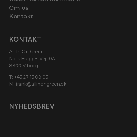
Om os
Kontakt
KONTAKT
All In On Green
Niels Bugges Vej 10A
8800 Viborg
T:
+45 27 15 08 05
M:
frank@allinongreen.dk
NYHEDSBREV