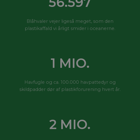
56.919
Blåhvaler vejer ligeså meget, som den
plastikaffald vi årligt smider i oceanerne.
1
MIO.
Havfugle og ca. 100.000 havpattedyr og
skildpadder dør af plastikforurening hvert år.
2
MIO.