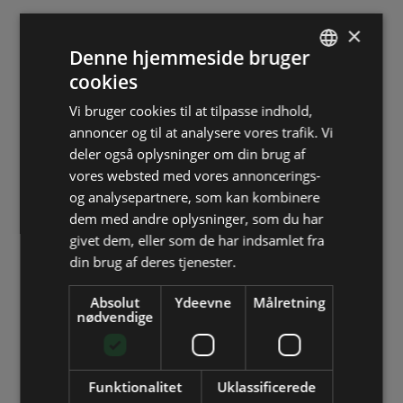
×
Denne hjemmeside bruger
cookies
DANISH
Vi bruger cookies til at tilpasse indhold,
ENGLISH
annoncer og til at analysere vores trafik. Vi
GERMAN
deler også oplysninger om din brug af
vores websted med vores annoncerings-
og analysepartnere, som kan kombinere
SEAPROTECTORONE
dem med andre oplysninger, som du har
givet dem, eller som de har indsamlet fra
din brug af deres tjenester.
DOKUMENTATION
Absolut
Ydeevne
Målretning
nødvendige
CASE: AARHUS KOMMUNE
Funktionalitet
Uklassificerede
ET BÆREDYGTIGT SAMARBEJDE, VI ER