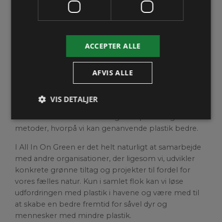
STOLTE AF
OM OS
OCEAN PLASTIC FORUM
KONTAKT
Vi arbejder tæt sammen med Ocean Plastic Forum
ACCEPTER ALLE
der, ligesom os, ikke mener at plastik hører til i havet
og arbejder dedikeret for, at indsamle det.
AFVIS ALLE
Sammen kæmper vi for en verden uden
plastikforurening gennem forskellige projekter i
VIS DETALJER
Danmark og udlandet. Projekter, der alle har til
formål at mindske udledningen af plastik og finde
metoder, hvorpå vi kan genanvende plastik bedre.
I All In On Green er det helt naturligt at samarbejde
med andre organisationer, der ligesom vi, udvikler
konkrete grønne tiltag og projekter til fordel for
vores fælles natur. Kun i samlet flok kan vi løse
udfordringen med plastik i havene og være med til
at skabe en bedre fremtid for såvel dyr og
mennesker med mindre plastik.